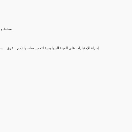
(6) يستط
(7) إجراء الإختبارات علي العينة البيولوجية لتحديد صاحبها ( دم – عرق –