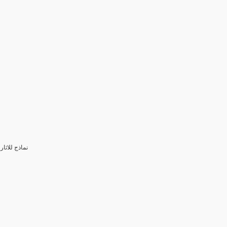
3- نماذج للا