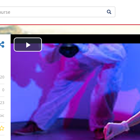
Play
Video
20
0
:23
bic