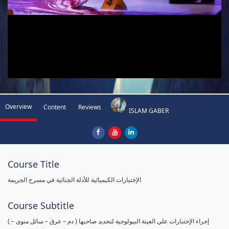
Overview
Content
Reviews
ISLAM GABER
Course Title
الإختبارات الكيميائية للأدلة الجنائية في مسرح الجريمة
Course Subtitle
( إجراء الإختبارات علي العينة البيولوجية لتحديد صاحبها ( دم – عرق – سائل منوي –