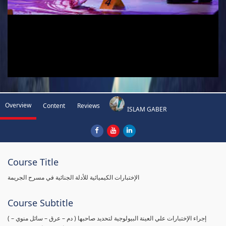
Overview
Content
Reviews
ISLAM GABER
Course Title
الإختبارات الكيميائية للأدلة الجنائية في مسرح الجريمة
Course Subtitle
( إجراء الإختبارات علي العينة البيولوجية لتحديد صاحبها ( دم – عرق – سائل منوي –