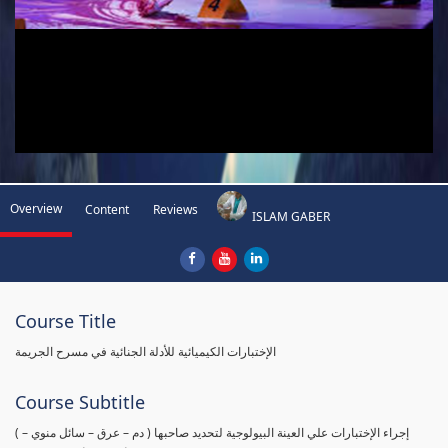
Overview
Content
Reviews
ISLAM GABER
Course Title
الإختبارات الكيميائية للأدلة الجنائية في مسرح الجريمة
Course Subtitle
( إجراء الإختبارات علي العينة البيولوجية لتحديد صاحبها ( دم – عرق – سائل منوي –