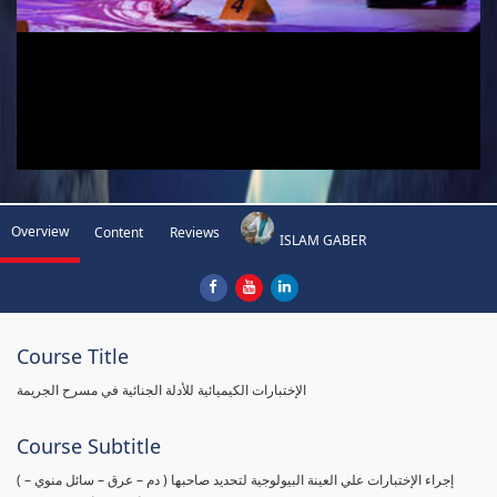
Overview
Content
Reviews
ISLAM GABER
Course Title
الإختبارات الكيميائية للأدلة الجنائية في مسرح الجريمة
Course Subtitle
( إجراء الإختبارات علي العينة البيولوجية لتحديد صاحبها ( دم – عرق – سائل منوي –