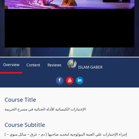
Overview
Content
Reviews
ISLAM GABER
Course Title
الإختبارات الكيميائية للأدلة الجنائية في مسرح الجريمة
Course Subtitle
( إجراء الإختبارات علي العينة البيولوجية لتحديد صاحبها ( دم – عرق – سائل منوي –