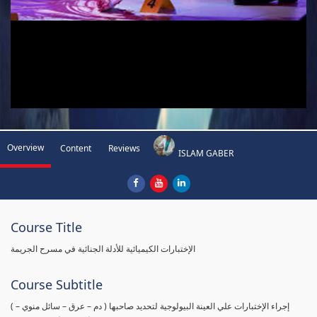
Overview
Content
Reviews
ISLAM GABER
Course Title
الإختبارات الكيميائية للأدلة الجنائية في مسرح الجريمة
Course Subtitle
( إجراء الإختبارات علي العينة البيولوجية لتحديد صاحبها ( دم – عرق – سائل منوي –