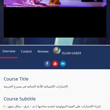
Overview
Content
Reviews
ISLAM GABER
Course Title
الإختبارات الكيميائية للأدلة الجنائية في مسرح الجريمة
Course Subtitle
( إجراء الإختبارات علي العينة البيولوجية لتحديد صاحبها ( دم – عرق – سائل منوي –