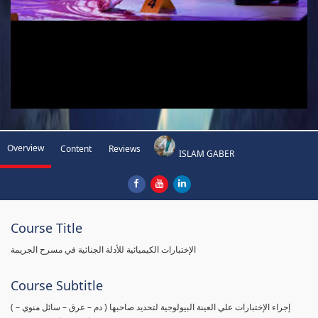
Overview
Content
Reviews
ISLAM GABER
Course Title
الإختبارات الكيميائية للأدلة الجنائية في مسرح الجريمة
Course Subtitle
( إجراء الإختبارات علي العينة البيولوجية لتحديد صاحبها ( دم – عرق – سائل منوي –