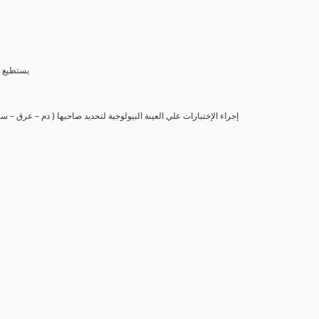
(6) يستط
(7) إجراء الإختبارات علي العينة البيولوجية لتحديد صاحبها ( دم – عرق –