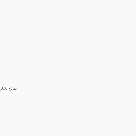
3- نماذج للا