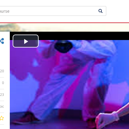
Play
Video
20
0
:23
bic