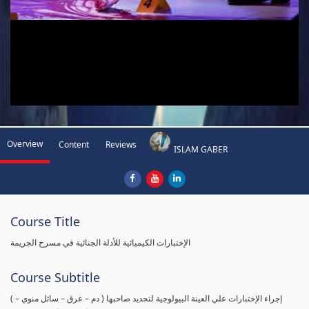
Overview
Content
Reviews
ISLAM GABER
Course Title
الإختبارات الكيميائية للأدلة الجنائية في مسرح الجريمة
Course Subtitle
( إجراء الإختبارات علي العينة البيولوجية لتحديد صاحبها ( دم – عرق – سائل منوي –