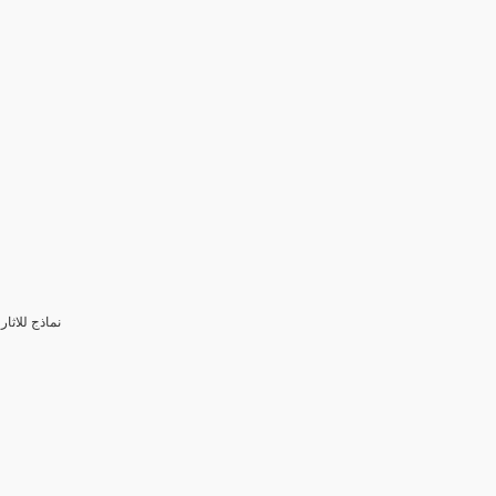
3- نماذج للا