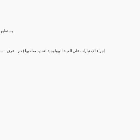
(6) يستط
(7) إجراء الإختبارات علي العينة البيولوجية لتحديد صاحبها ( دم – عرق –