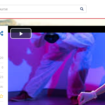
Play
Video
20
0
:23
bic