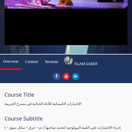
Overview
Content
Reviews
ISLAM GABER
Course Title
الإختبارات الكيميائية للأدلة الجنائية في مسرح الجريمة
Course Subtitle
( إجراء الإختبارات علي العينة البيولوجية لتحديد صاحبها ( دم – عرق – سائل منوي –