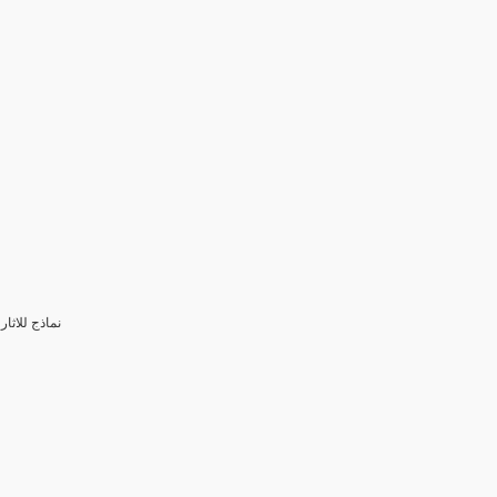
3- نماذج للا