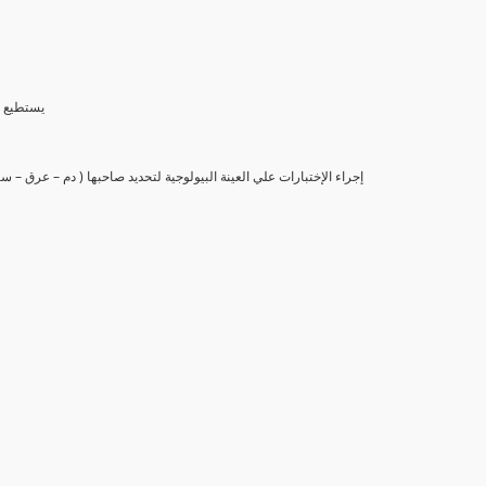
(6) يستط
(7) إجراء الإختبارات علي العينة البيولوجية لتحديد صاحبها ( دم – عرق –