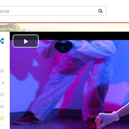
Play
Video
20
0
:23
bic