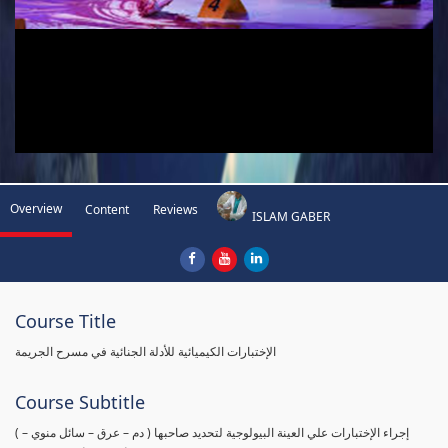
Overview
Content
Reviews
ISLAM GABER
Course Title
الإختبارات الكيميائية للأدلة الجنائية في مسرح الجريمة
Course Subtitle
( إجراء الإختبارات علي العينة البيولوجية لتحديد صاحبها ( دم – عرق – سائل منوي –