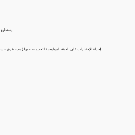
(6) يستط
(7) إجراء الإختبارات علي العينة البيولوجية لتحديد صاحبها ( دم – عرق –