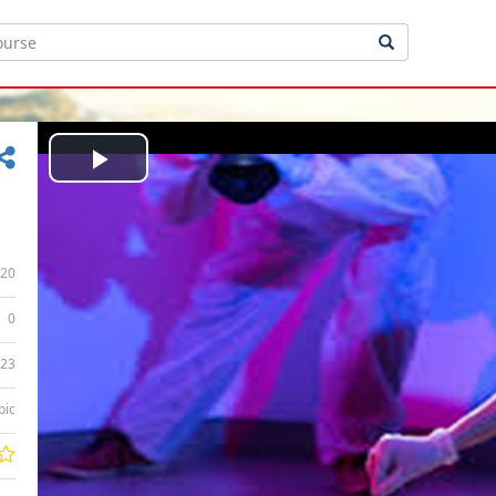
Play
Video
20
0
:23
bic