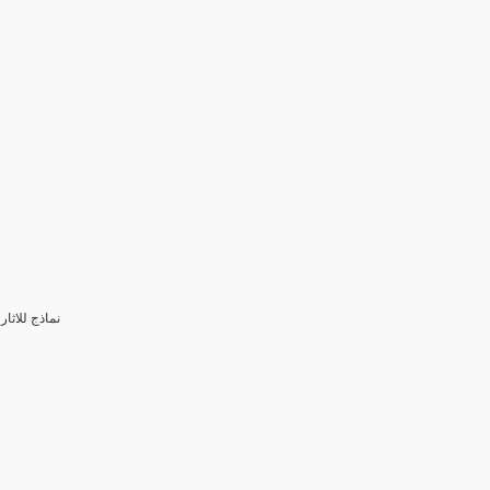
3- نماذج للا