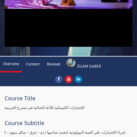
Overview
Content
Reviews
ISLAM GABER
Course Title
الإختبارات الكيميائية للأدلة الجنائية في مسرح الجريمة
Course Subtitle
( إجراء الإختبارات علي العينة البيولوجية لتحديد صاحبها ( دم – عرق – سائل منوي –