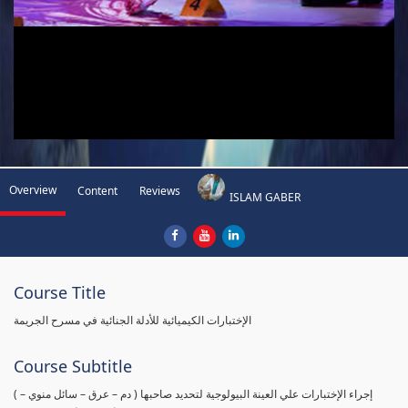
Overview
Content
Reviews
ISLAM GABER
Course Title
الإختبارات الكيميائية للأدلة الجنائية في مسرح الجريمة
Course Subtitle
( إجراء الإختبارات علي العينة البيولوجية لتحديد صاحبها ( دم – عرق – سائل منوي –