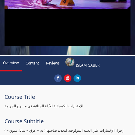
Overview
Content
Reviews
ISLAM GABER
Course Title
الإختبارات الكيميائية للأدلة الجنائية في مسرح الجريمة
Course Subtitle
( إجراء الإختبارات علي العينة البيولوجية لتحديد صاحبها ( دم – عرق – سائل منوي –