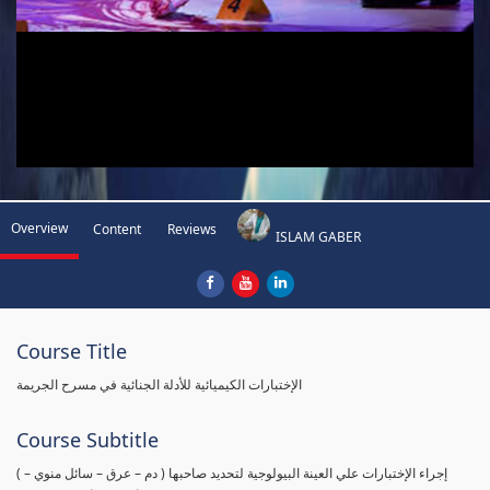
Overview
Content
Reviews
ISLAM GABER
Course Title
الإختبارات الكيميائية للأدلة الجنائية في مسرح الجريمة
Course Subtitle
( إجراء الإختبارات علي العينة البيولوجية لتحديد صاحبها ( دم – عرق – سائل منوي –