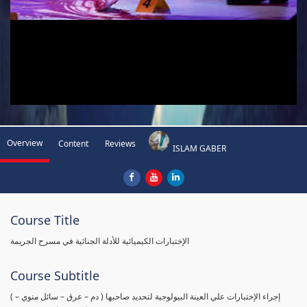
Overview
Content
Reviews
ISLAM GABER
Course Title
الإختبارات الكيميائية للأدلة الجنائية في مسرح الجريمة
Course Subtitle
( إجراء الإختبارات علي العينة البيولوجية لتحديد صاحبها ( دم – عرق – سائل منوي –