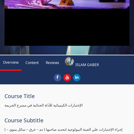
Overview
Content
Reviews
ISLAM GABER
Course Title
الإختبارات الكيميائية للأدلة الجنائية في مسرح الجريمة
Course Subtitle
( إجراء الإختبارات علي العينة البيولوجية لتحديد صاحبها ( دم – عرق – سائل منوي –