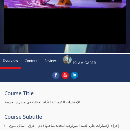
Overview
Content
Reviews
ISLAM GABER
Course Title
الإختبارات الكيميائية للأدلة الجنائية في مسرح الجريمة
Course Subtitle
( إجراء الإختبارات علي العينة البيولوجية لتحديد صاحبها ( دم – عرق – سائل منوي –