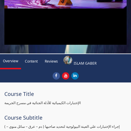
Overview
Content
Reviews
ISLAM GABER
Course Title
الإختبارات الكيميائية للأدلة الجنائية في مسرح الجريمة
Course Subtitle
( إجراء الإختبارات علي العينة البيولوجية لتحديد صاحبها ( دم – عرق – سائل منوي –