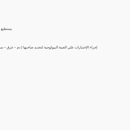
(6) يستط
(7) إجراء الإختبارات علي العينة البيولوجية لتحديد صاحبها ( دم – عرق –