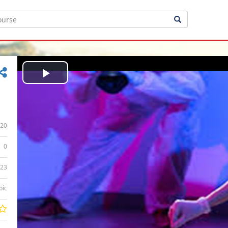
Play
Video
20
0
:23
bic