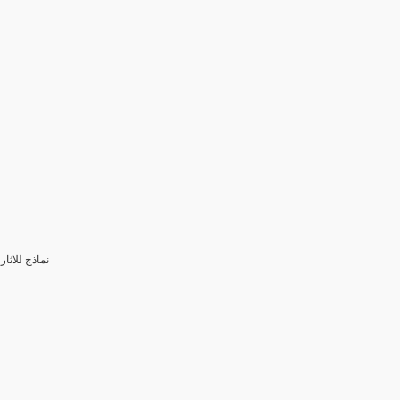
3- نماذج للا