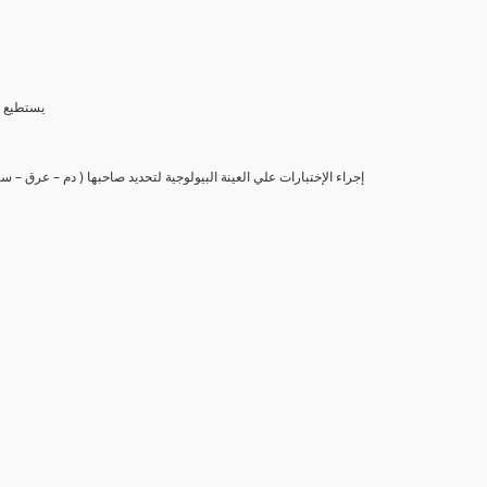
(6) يستط
(7) إجراء الإختبارات علي العينة البيولوجية لتحديد صاحبها ( دم – عرق –