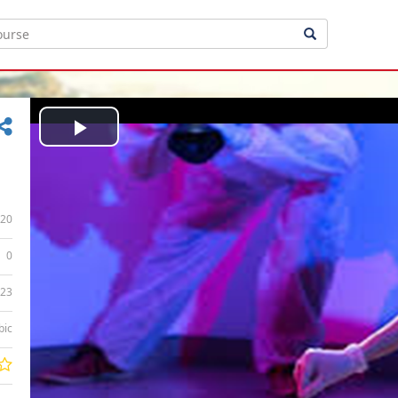
Play
Video
20
0
:23
bic