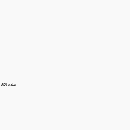
3- نماذج للا