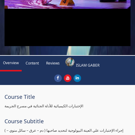
Overview
Content
Reviews
ISLAM GABER
Course Title
الإختبارات الكيميائية للأدلة الجنائية في مسرح الجريمة
Course Subtitle
( إجراء الإختبارات علي العينة البيولوجية لتحديد صاحبها ( دم – عرق – سائل منوي –