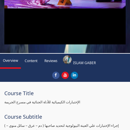
Overview
Content
Reviews
ISLAM GABER
Course Title
الإختبارات الكيميائية للأدلة الجنائية في مسرح الجريمة
Course Subtitle
( إجراء الإختبارات علي العينة البيولوجية لتحديد صاحبها ( دم – عرق – سائل منوي –