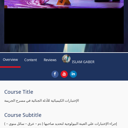
Overview
Content
Reviews
ISLAM GABER
Course Title
الإختبارات الكيميائية للأدلة الجنائية في مسرح الجريمة
Course Subtitle
( إجراء الإختبارات علي العينة البيولوجية لتحديد صاحبها ( دم – عرق – سائل منوي –