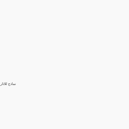
3- نماذج للا