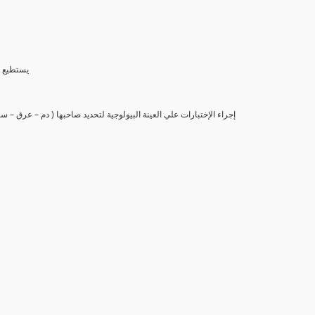
(6) يستط
(7) إجراء الإختبارات علي العينة البيولوجية لتحديد صاحبها ( دم – عرق –