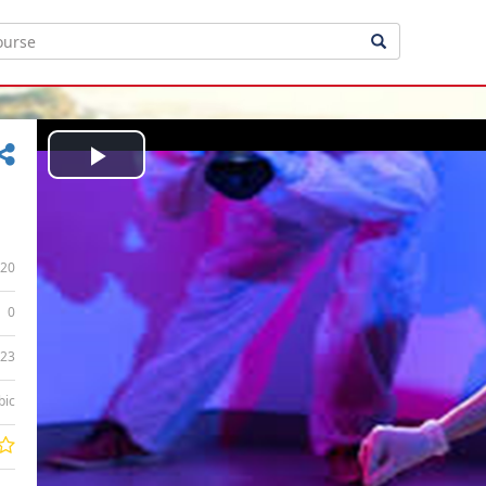
Play
Video
20
0
:23
bic