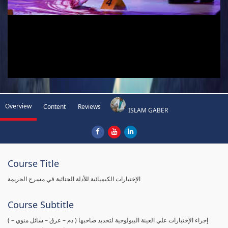
Overview
Content
Reviews
ISLAM GABER
Course Title
الإختبارات الكيميائية للأدلة الجنائية في مسرح الجريمة
Course Subtitle
( إجراء الإختبارات علي العينة البيولوجية لتحديد صاحبها ( دم – عرق – سائل منوي –