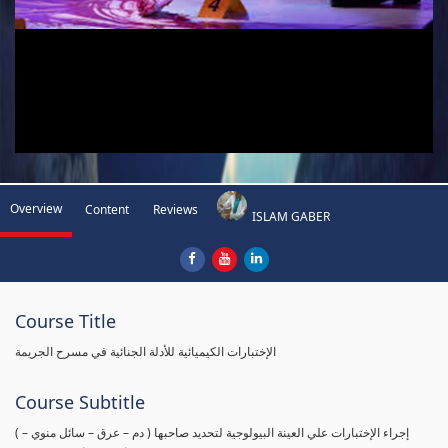
Overview
Content
Reviews
ISLAM GABER
Course Title
الإختبارات الكيميائية للأدلة الجنائية في مسرح الجريمة
Course Subtitle
( إجراء الإختبارات علي العينة البيولوجية لتحديد صاحبها ( دم – عرق – سائل منوي –