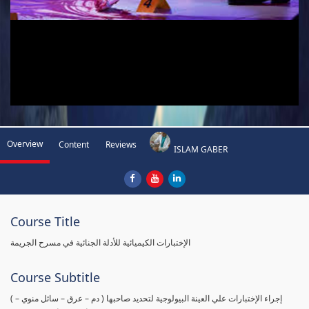
Overview
Content
Reviews
ISLAM GABER
Course Title
الإختبارات الكيميائية للأدلة الجنائية في مسرح الجريمة
Course Subtitle
( إجراء الإختبارات علي العينة البيولوجية لتحديد صاحبها ( دم – عرق – سائل منوي –