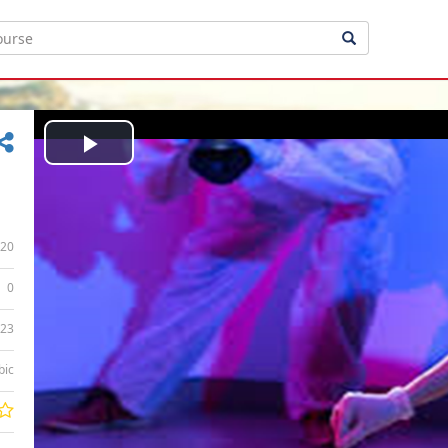
Play
Video
20
0
:23
bic