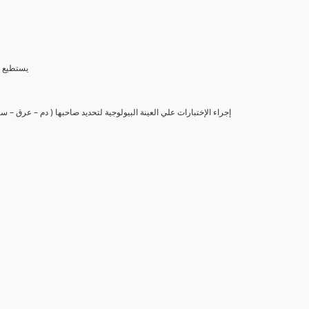
(6) يستط
(7) إجراء الإختبارات علي العينة البيولوجية لتحديد صاحبها ( دم – عرق –