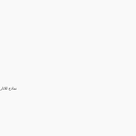
3- نماذج للا