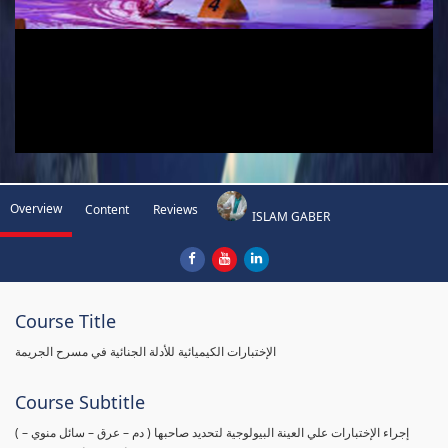
Overview
Content
Reviews
ISLAM GABER
Course Title
الإختبارات الكيميائية للأدلة الجنائية في مسرح الجريمة
Course Subtitle
( إجراء الإختبارات علي العينة البيولوجية لتحديد صاحبها ( دم – عرق – سائل منوي –