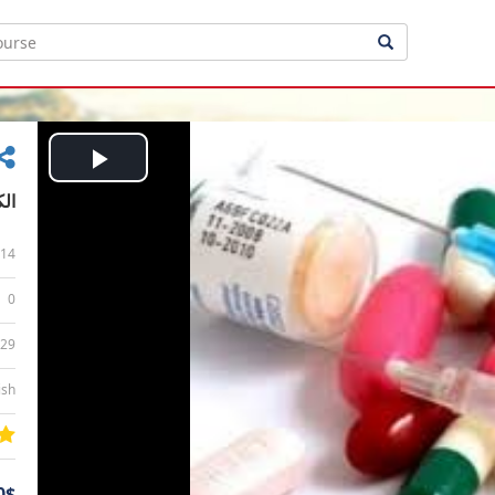
Play
الك
Video
14
0
:29
ish
0$