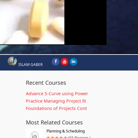
ISLAM GABER
Recent Courses
Advance S-Curve using Power
Practice Managing Project Ri
Foundations of Projects Cont
Most Related Courses
Planning & Scheduling
(55 Reviews )