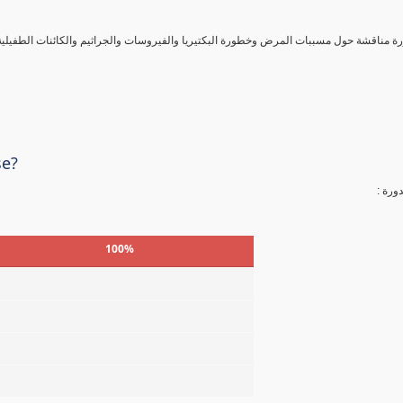
ورة مناقشة حول مسببات المرض وخطورة البكتيريا والفيروسات والجراثيم والكائنات الطفيلي
se?
لدورة
100%
%
%
%
%