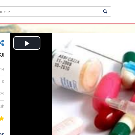
Play
الك
Video
14
0
:29
ish
0$