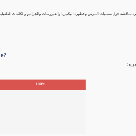
ورة مناقشة حول مسببات المرض وخطورة البكتيريا والفيروسات والجراثيم والكائنات الطفيلي
se?
لدورة
100%
%
%
%
%