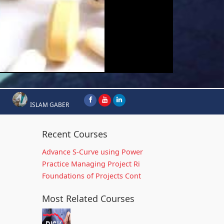
ISLAM GABER
Recent Courses
Advance S-Curve using Power
Practice Managing Project Ri
Foundations of Projects Cont
Most Related Courses