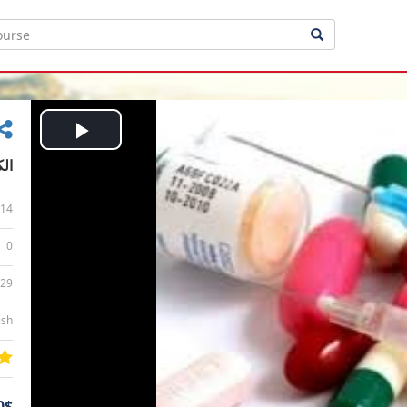
Play
الك
Video
14
0
:29
ish
0$