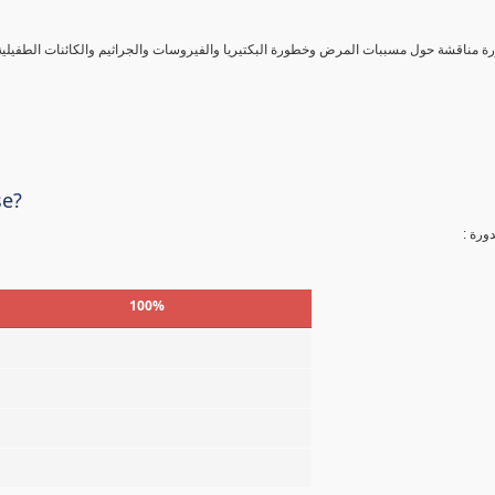
ورة مناقشة حول مسببات المرض وخطورة البكتيريا والفيروسات والجراثيم والكائنات الطفيلي
se?
لدورة
100%
%
%
%
%