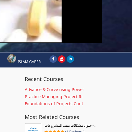
ISLAM GABER
Recent Courses
Advance S-Curve using Power
Practice Managing Project Ri
Foundations of Projects Cont
Most Related Courses
حلول مشكلات تنفيذ المشروعات -...
(1 Reviews )