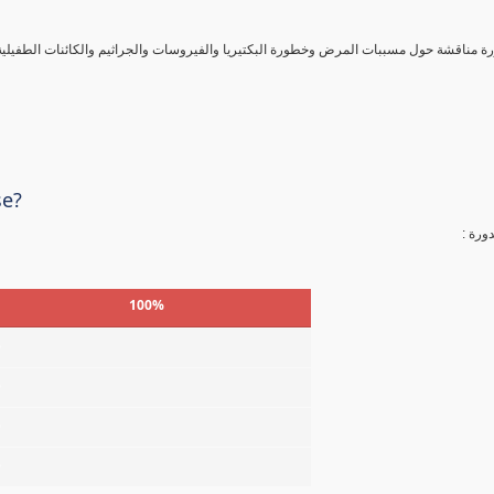
ورة مناقشة حول مسببات المرض وخطورة البكتيريا والفيروسات والجراثيم والكائنات الطفيلي
se?
لدورة
100%
%
%
%
%