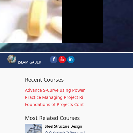
ISLAM GABER
Recent Courses
Advance S-Curve using Power
Practice Managing Project Ri
Foundations of Projects Cont
Most Related Courses
Steel Structure Design
(0 Reviews )