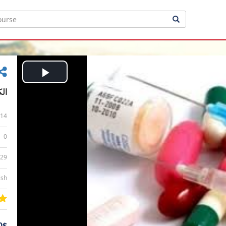
Play
الك
Video
14
0
:29
ish
0$