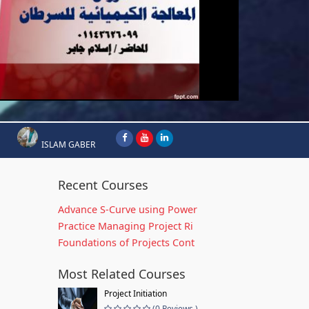
ISLAM GABER
Recent Courses
Advance S-Curve using Power
Practice Managing Project Ri
Foundations of Projects Cont
Most Related Courses
Project Initiation
(0 Reviews )