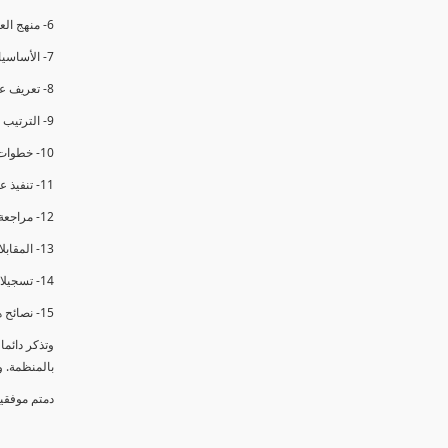
6- منهج العملية في التدقيق الداخلي.
7- الأساسيات المتعلقة بعملية التدقيق الداخلي.
8- تعريف عدم المطابقة والملاحظات.
9- الترتيب والتنظيم للتدقيق الداخلي.
10- خطوات عملية التدقيق الداخلي.
11- تنفيذ عملية التدقيق الداخلي والاجتماع الافتتاحي.
12- مراجعة السجلات والوثائق.
13- المقابلات مع الموظفين ومراقبة الانشطة والمرافق.
14- تسجيلات الأدلة أثناء التدقيق.
15- نصائح هامة لتدقيق ناجح.
وتذكر دائم
بالمنظمة. 
دمتم موفقي