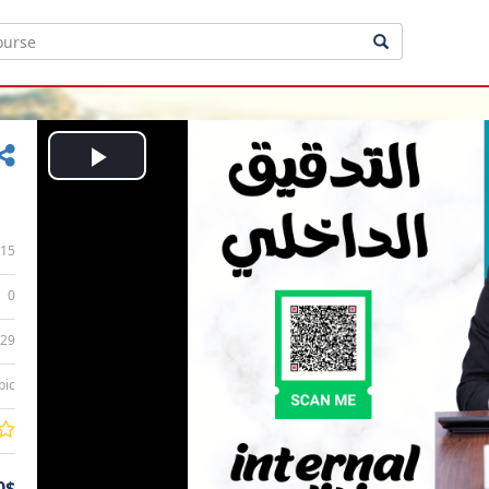
Play
Video
15
0
:29
bic
0$