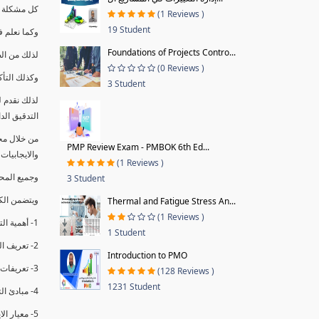
كل مشكلة ه
(1 Reviews )
19 Student
وكما نعلم ف
Foundations of Projects Contro...
لذلك من ال
(0 Reviews )
وكذلك التأك
3 Student
لذلك نقدم 
التدقيق الد
من خلال مج
PMP Review Exam - PMBOK 6th Ed...
والايجابيات
(1 Reviews )
وجميع المحاضر
3 Student
ويتضمن الك
Thermal and Fatigue Stress An...
(1 Reviews )
1- أهمية التدقيق الداخلي وتعريفه.
1 Student
2- تعريف التدقيق وأنواعه الرئيسية.
Introduction to PMO
3- تعريفات ومفاهيم عن التدقيق الداخلي.
(128 Reviews )
1231 Student
4- مبادئ التدقيق.
5- معيار الايزو 19011:2018.