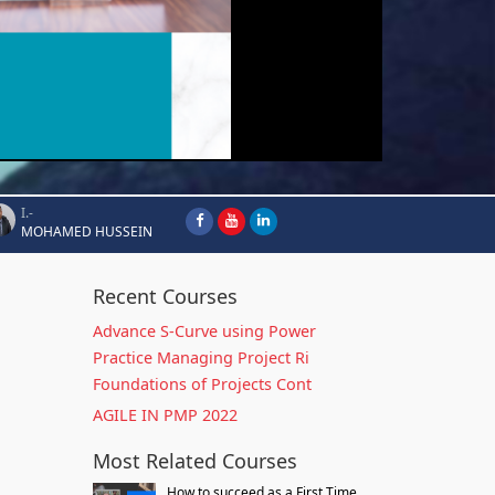
I.-
MOHAMED HUSSEIN
Recent Courses
Advance S-Curve using Power
Practice Managing Project Ri
Foundations of Projects Cont
AGILE IN PMP 2022
Most Related Courses
How to succeed as a First Time...