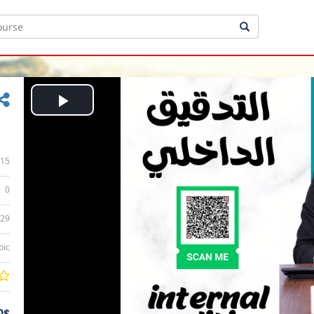
Play
Video
15
0
:29
bic
0$