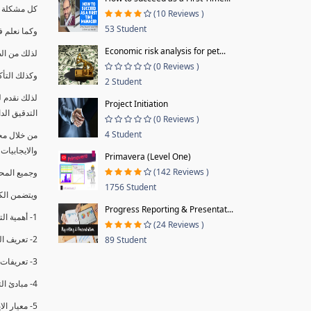
كل مشكلة ه
(10 Reviews )
53 Student
وكما نعلم ف
Economic risk analysis for pet...
لذلك من ال
(0 Reviews )
وكذلك التأك
2 Student
لذلك نقدم 
Project Initiation
التدقيق الد
(0 Reviews )
4 Student
من خلال مج
والايجابيات
Primavera (Level One)
(142 Reviews )
وجميع المحاضر
1756 Student
ويتضمن الك
Progress Reporting & Presentat...
1- أهمية التدقيق الداخلي وتعريفه.
(24 Reviews )
2- تعريف التدقيق وأنواعه الرئيسية.
89 Student
3- تعريفات ومفاهيم عن التدقيق الداخلي.
4- مبادئ التدقيق.
5- معيار الايزو 19011:2018.