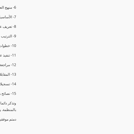
6- منهج العملية في التدقيق الداخلي.
7- الأساسيات المتعلقة بعملية التدقيق الداخلي.
8- تعريف عدم المطابقة والملاحظات.
9- الترتيب والتنظيم للتدقيق الداخلي.
10- خطوات عملية التدقيق الداخلي.
11- تنفيذ عملية التدقيق الداخلي والاجتماع الافتتاحي.
12- مراجعة السجلات والوثائق.
13- المقابلات مع الموظفين ومراقبة الانشطة والمرافق.
14- تسجيلات الأدلة أثناء التدقيق.
15- نصائح هامة لتدقيق ناجح.
وتذكر دائم
بالمنظمة. 
دمتم موفقي