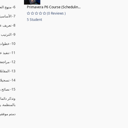
Primavera P6 Course (Schedulin...
6- منهج العملية في التدقيق الداخلي.
(0 Reviews )
7- الأساسيات المتعلقة بعملية التدقيق الداخلي.
5 Student
8- تعريف عدم المطابقة والملاحظات.
9- الترتيب والتنظيم للتدقيق الداخلي.
10- خطوات عملية التدقيق الداخلي.
11- تنفيذ عملية التدقيق الداخلي والاجتماع الافتتاحي.
12- مراجعة السجلات والوثائق.
13- المقابلات مع الموظفين ومراقبة الانشطة والمرافق.
14- تسجيلات الأدلة أثناء التدقيق.
15- نصائح هامة لتدقيق ناجح.
وتذكر دائم
بالمنظمة. 
دمتم موفقي