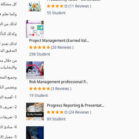
كل مشكلة ه
(11 Reviews )
55 Student
وكما نعلم ف
لذلك من ال
وكذلك التأك
Project Management (Earned Val...
لذلك نقدم 
(26 Reviews )
التدقيق الد
298 Student
من خلال مج
والايجابيات
وجميع المحاضر
Risk Management professional P...
ويتضمن الك
(3 Reviews )
19 Student
1- أهمية التدقيق الداخلي وتعريفه.
Progress Reporting & Presentat...
2- تعريف التدقيق وأنواعه الرئيسية.
(24 Reviews )
3- تعريفات ومفاهيم عن التدقيق الداخلي.
89 Student
4- مبادئ التدقيق.
5- معيار الايزو 19011:2018.