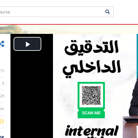
Play
Video
15
0
:29
bic
0$