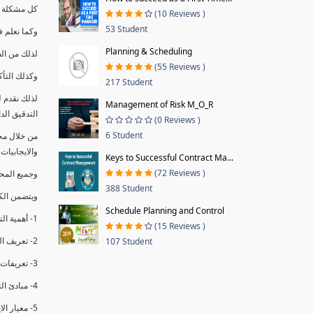
كل مشكلة ه
(10 Reviews )
53 Student
وكما نعلم ف
Planning & Scheduling
لذلك من ال
(55 Reviews )
وكذلك التأك
217 Student
لذلك نقدم 
Management of Risk M_O_R
التدقيق الد
(0 Reviews )
6 Student
من خلال مج
والايجابيات
Keys to Successful Contract Ma...
(72 Reviews )
وجميع المحاضر
388 Student
ويتضمن الك
Schedule Planning and Control
1- أهمية التدقيق الداخلي وتعريفه.
(15 Reviews )
2- تعريف التدقيق وأنواعه الرئيسية.
107 Student
3- تعريفات ومفاهيم عن التدقيق الداخلي.
4- مبادئ التدقيق.
5- معيار الايزو 19011:2018.