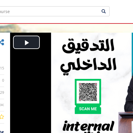
Play
Video
15
0
:29
bic
0$