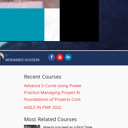
I.-
MOHAMED HUSSEIN
Recent Courses
Advance S-Curve using Power
Practice Managing Project Ri
Foundations of Projects Cont
AGILE IN PMP 2022
Most Related Courses
How to succeed as a First Time...