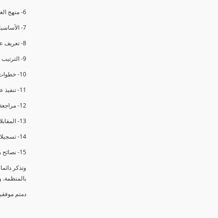
6- منهج العملية في التدقيق الداخلي.
7- الأساسيات المتعلقة بعملية التدقيق الداخلي.
8- تعريف عدم المطابقة والملاحظات.
9- الترتيب والتنظيم للتدقيق الداخلي.
10- خطوات عملية التدقيق الداخلي.
11- تنفيذ عملية التدقيق الداخلي والاجتماع الافتتاحي.
12- مراجعة السجلات والوثائق.
13- المقابلات مع الموظفين ومراقبة الانشطة والمرافق.
14- تسجيلات الأدلة أثناء التدقيق.
15- نصائح هامة لتدقيق ناجح.
وتذكر دائم
بالمنظمة. 
دمتم موفقي