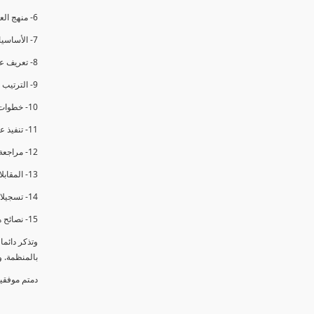
6- منهج العملية في التدقيق الداخلي.
7- الأساسيات المتعلقة بعملية التدقيق الداخلي.
8- تعريف عدم المطابقة والملاحظات.
9- الترتيب والتنظيم للتدقيق الداخلي.
10- خطوات عملية التدقيق الداخلي.
11- تنفيذ عملية التدقيق الداخلي والاجتماع الافتتاحي.
12- مراجعة السجلات والوثائق.
13- المقابلات مع الموظفين ومراقبة الانشطة والمرافق.
14- تسجيلات الأدلة أثناء التدقيق.
15- نصائح هامة لتدقيق ناجح.
وتذكر دائم
بالمنظمة. 
دمتم موفقي