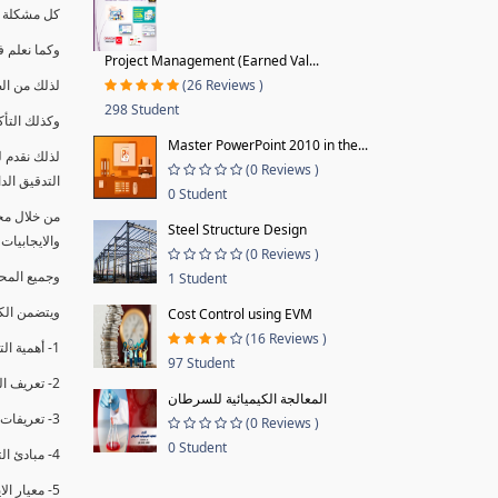
كل مشكلة ه
وكما نعلم ف
Project Management (Earned Val...
(26 Reviews )
لذلك من ال
298 Student
وكذلك التأك
Master PowerPoint 2010 in the...
لذلك نقدم 
(0 Reviews )
التدقيق الد
0 Student
من خلال مج
Steel Structure Design
والايجابيات
(0 Reviews )
وجميع المحاضر
1 Student
ويتضمن الك
Cost Control using EVM
(16 Reviews )
1- أهمية التدقيق الداخلي وتعريفه.
97 Student
2- تعريف التدقيق وأنواعه الرئيسية.
المعالجة الكيميائية للسرطان
3- تعريفات ومفاهيم عن التدقيق الداخلي.
(0 Reviews )
0 Student
4- مبادئ التدقيق.
5- معيار الايزو 19011:2018.