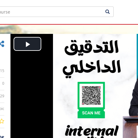
Play
Video
15
0
:29
bic
0$