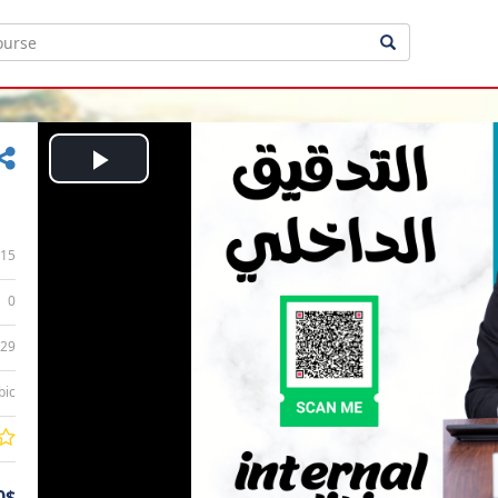
Play
Video
15
0
:29
bic
0$