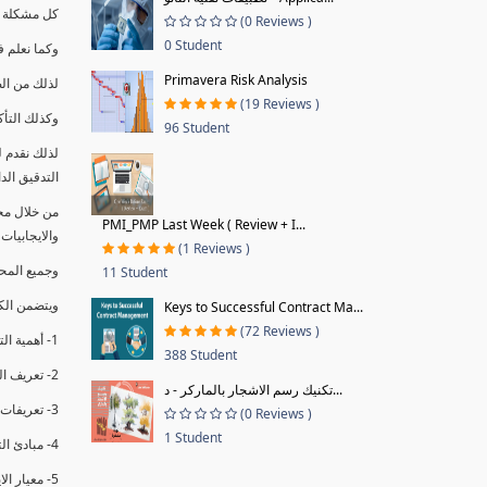
كل مشكلة ه
(0 Reviews )
0 Student
وكما نعلم ف
Primavera Risk Analysis
لذلك من ال
(19 Reviews )
وكذلك التأك
96 Student
لذلك نقدم 
التدقيق الد
من خلال مج
PMI_PMP Last Week ( Review + I...
والايجابيات
(1 Reviews )
وجميع المحاضر
11 Student
ويتضمن الك
Keys to Successful Contract Ma...
(72 Reviews )
1- أهمية التدقيق الداخلي وتعريفه.
388 Student
2- تعريف التدقيق وأنواعه الرئيسية.
تكنيك رسم الاشجار بالماركر - د...
3- تعريفات ومفاهيم عن التدقيق الداخلي.
(0 Reviews )
1 Student
4- مبادئ التدقيق.
5- معيار الايزو 19011:2018.