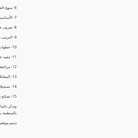
6- منهج العملية في التدقيق الداخلي.
7- الأساسيات المتعلقة بعملية التدقيق الداخلي.
8- تعريف عدم المطابقة والملاحظات.
9- الترتيب والتنظيم للتدقيق الداخلي.
10- خطوات عملية التدقيق الداخلي.
11- تنفيذ عملية التدقيق الداخلي والاجتماع الافتتاحي.
12- مراجعة السجلات والوثائق.
13- المقابلات مع الموظفين ومراقبة الانشطة والمرافق.
14- تسجيلات الأدلة أثناء التدقيق.
15- نصائح هامة لتدقيق ناجح.
وتذكر دائم
بالمنظمة. 
دمتم موفقي