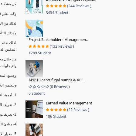
كل مشكلة ه
(244 Reviews )
3454 Student
وكما نعلم ف
لذلك من ال
وكذلك التأك
Project Stakeholders Managemen...
لذلك نقدم 
(132 Reviews )
التدقيق الد
1289 Student
من خلال مج
والايجابيات
وجميع المحاضر
API610 centrifugal pumps & API...
ويتضمن الك
(0 Reviews )
0 Student
1- أهمية التدقيق الداخلي وتعريفه.
Earned Value Management
2- تعريف التدقيق وأنواعه الرئيسية.
(22 Reviews )
3- تعريفات ومفاهيم عن التدقيق الداخلي.
106 Student
4- مبادئ التدقيق.
5- معيار الايزو 19011:2018.