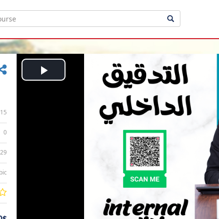
Play
Video
15
0
:29
bic
0$