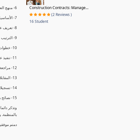
Construction Contracts: Manage...
6- منهج العملية في التدقيق الداخلي.
(2 Reviews )
7- الأساسيات المتعلقة بعملية التدقيق الداخلي.
16 Student
8- تعريف عدم المطابقة والملاحظات.
9- الترتيب والتنظيم للتدقيق الداخلي.
10- خطوات عملية التدقيق الداخلي.
11- تنفيذ عملية التدقيق الداخلي والاجتماع الافتتاحي.
12- مراجعة السجلات والوثائق.
13- المقابلات مع الموظفين ومراقبة الانشطة والمرافق.
14- تسجيلات الأدلة أثناء التدقيق.
15- نصائح هامة لتدقيق ناجح.
وتذكر دائم
بالمنظمة. 
دمتم موفقي