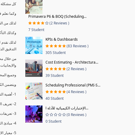
كل مشكلة ه
وكما نعلم ف
Primavera P6 & BOQ (Scheduling...
(2 Reviews )
لذلك من ال
7 Student
وكذلك التأك
KPIs & Dashboards
لذلك نقدم 
(83 Reviews )
التدقيق الد
305 Student
من خلال مج
Cost Estimating - Architectura...
والايجابيات
(2 Reviews )
وجميع المحاضر
39 Student
ويتضمن الك
Scheduling Professional (PMI-S...
(4 Reviews )
1- أهمية التدقيق الداخلي وتعريفه.
40 Student
2- تعريف التدقيق وأنواعه الرئيسية.
الإختبارات الكيميائية للأدلة ا...
3- تعريفات ومفاهيم عن التدقيق الداخلي.
(0 Reviews )
0 Student
4- مبادئ التدقيق.
5- معيار الايزو 19011:2018.