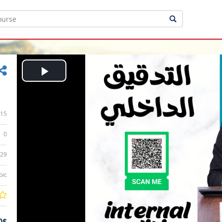
Play
Video
15
0
:29
bic
0$