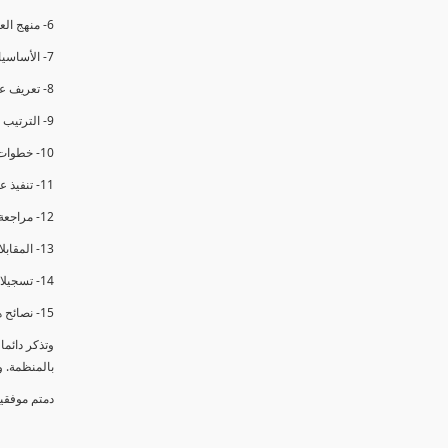
6- منهج العملية في التدقيق الداخلي.
7- الأساسيات المتعلقة بعملية التدقيق الداخلي.
8- تعريف عدم المطابقة والملاحظات.
9- الترتيب والتنظيم للتدقيق الداخلي.
10- خطوات عملية التدقيق الداخلي.
11- تنفيذ عملية التدقيق الداخلي والاجتماع الافتتاحي.
12- مراجعة السجلات والوثائق.
13- المقابلات مع الموظفين ومراقبة الانشطة والمرافق.
14- تسجيلات الأدلة أثناء التدقيق.
15- نصائح هامة لتدقيق ناجح.
وتذكر دائم
بالمنظمة. 
دمتم موفقي