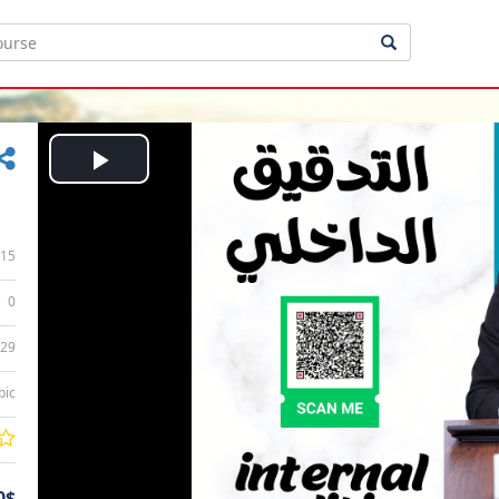
Play
Video
15
0
:29
bic
0$