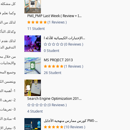
كل مشكلة ه
وكما نعلم ف
PMI_PMP Last Week ( Review + I...
(1 Reviews )
لذلك من ال
11 Student
وكذلك التأك
الإختبارات الكيميائية للأدلة ا...
لذلك نقدم 
(0 Reviews )
التدقيق الد
0 Student
من خلال مج
MS PROJECT 2013
والايجابيات
(1 Reviews )
وجميع المحاضر
26 Student
ويتضمن الك
1- أهمية التدقيق الداخلي وتعريفه.
Search Engine Optimization 201...
2- تعريف التدقيق وأنواعه الرئيسية.
(0 Reviews )
3- تعريفات ومفاهيم عن التدقيق الداخلي.
4 Student
4- مبادئ التدقيق.
كورس ممارس منهجية الآجايل PMI-...
(10 Reviews )
5- معيار الايزو 19011:2018.