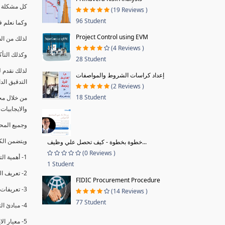
كل مشكلة ه
(19 Reviews )
96 Student
وكما نعلم ف
Project Control using EVM
لذلك من ال
(4 Reviews )
وكذلك التأك
28 Student
لذلك نقدم 
إعداد كراسات الشروط والمواصفات
التدقيق الد
(2 Reviews )
18 Student
من خلال مج
والايجابيات
وجميع المحاضر
ويتضمن الك
خطوة بخطوة - كيف تحصل علي وظيف...
(0 Reviews )
1- أهمية التدقيق الداخلي وتعريفه.
1 Student
2- تعريف التدقيق وأنواعه الرئيسية.
FIDIC Procurement Procedure
3- تعريفات ومفاهيم عن التدقيق الداخلي.
(14 Reviews )
77 Student
4- مبادئ التدقيق.
5- معيار الايزو 19011:2018.