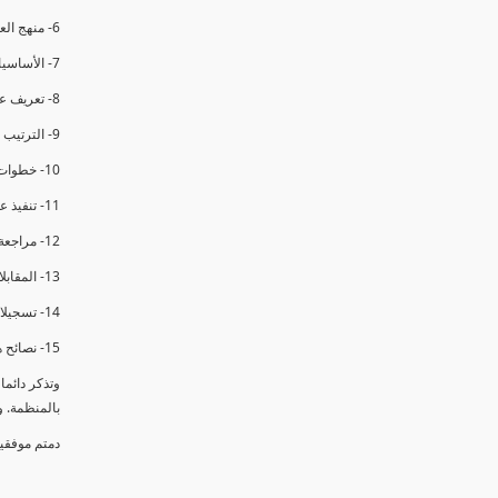
6- منهج العملية في التدقيق الداخلي.
7- الأساسيات المتعلقة بعملية التدقيق الداخلي.
8- تعريف عدم المطابقة والملاحظات.
9- الترتيب والتنظيم للتدقيق الداخلي.
10- خطوات عملية التدقيق الداخلي.
11- تنفيذ عملية التدقيق الداخلي والاجتماع الافتتاحي.
12- مراجعة السجلات والوثائق.
13- المقابلات مع الموظفين ومراقبة الانشطة والمرافق.
14- تسجيلات الأدلة أثناء التدقيق.
15- نصائح هامة لتدقيق ناجح.
وتذكر دائم
بالمنظمة. 
دمتم موفقي