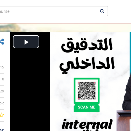
Play
Video
15
0
:29
bic
0$